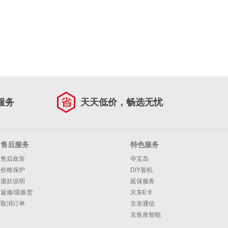
服务
天天低价，畅选无忧
售后服务
特色服务
售后政策
夺宝岛
价格保护
DIY装机
退款说明
延保服务
返修/退换货
京东E卡
取消订单
京东通信
京鱼座智能