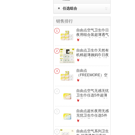
任选组合
销售排行
自由点空气卫生巾日
1
夜用组合装超薄透气
姨妈巾【安心品质】
￥
空气日用共7包共62
片
自由点卫生巾天然有
2
机棉超薄姨妈巾日夜
组合装【安心品质】
￥
有机棉日夜用组合8
包67片
自由点
3
（FREEMORE）空
气卫生巾日夜用超薄
￥
透气组合姨妈巾 空
气日用组合62片
自由点空气无感无忧
4
卫生巾任选5件超薄
棉柔单包姨妈巾【安
￥
心品质】 空气日用5
片 1包
自由点超长夜用无感
5
无忧卫生巾任选5件
超薄棉柔单包姨妈巾
￥
空气夜用5片 1包
自由点空气系列卫生
6