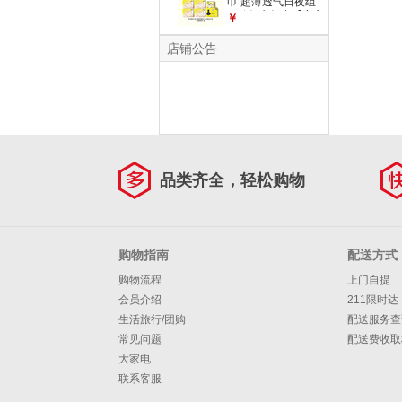
巾 超薄透气日夜组
合姨妈巾组合【安心
￥
品质】 日夜组合67
片
店铺公告
品类齐全，轻松购物
购物指南
配送方式
购物流程
上门自提
会员介绍
211限时达
生活旅行/团购
配送服务查
常见问题
配送费收取
大家电
联系客服