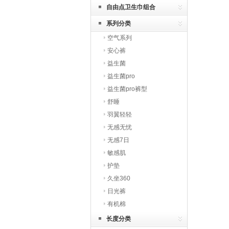
自由点卫生巾组合
系列分类
空气系列
安心裤
益生菌
益生菌pro
益生菌pro裤型
舒睡
羽翼轻轻
无感无忧
无感7日
敏感肌
护垫
久坐360
日光裤
有机棉
长度分类