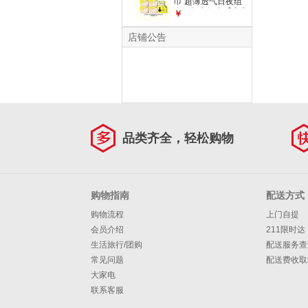
巾 超薄透气日夜组
合姨妈巾组合【安心
￥
品质】 日夜组合67
片
店铺公告
品类齐全，轻松购物
购物指南
配送方式
购物流程
上门自提
会员介绍
211限时达
生活旅行/团购
配送服务查
常见问题
配送费收取
大家电
联系客服