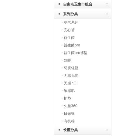
自由点卫生巾组合
系列分类
空气系列
安心裤
益生菌
益生菌pro
益生菌pro裤型
舒睡
羽翼轻轻
无感无忧
无感7日
敏感肌
护垫
久坐360
日光裤
有机棉
长度分类