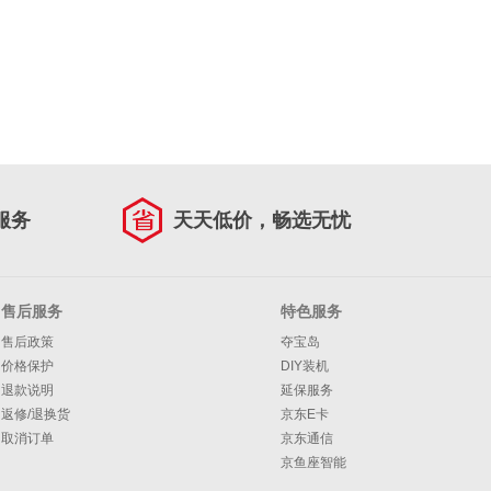
服务
天天低价，畅选无忧
售后服务
特色服务
售后政策
夺宝岛
价格保护
DIY装机
退款说明
延保服务
返修/退换货
京东E卡
取消订单
京东通信
京鱼座智能