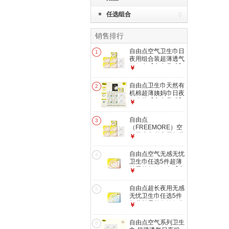
任选组合
销售排行
自由点空气卫生巾日
1
夜用组合装超薄透气
姨妈巾【安心品质】
￥
空气日用共7包共62
片
自由点卫生巾天然有
2
机棉超薄姨妈巾日夜
组合装【安心品质】
￥
有机棉日夜用组合8
包67片
自由点
3
（FREEMORE）空
气卫生巾日夜用超薄
￥
透气组合姨妈巾 空
气日用组合62片
自由点空气无感无忧
4
卫生巾任选5件超薄
棉柔单包姨妈巾【安
￥
心品质】 空气日用5
片 1包
自由点超长夜用无感
5
无忧卫生巾任选5件
超薄棉柔单包姨妈巾
￥
空气夜用5片 1包
自由点空气系列卫生
6